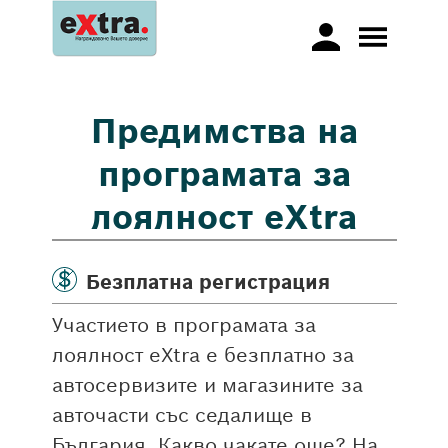
Предимства на
програмата за
лоялност eXtra
Безплатна регистрация
Участието в програмата за
лоялност eXtra е безплатно за
автосервизите и магазините за
авточасти със седалище в
България. Какво чакате още? На